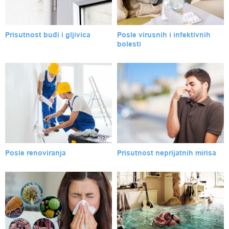
Prisutnost buđi i gljivica
Posle virusnih i infektivnih
bolesti
Posle renoviranja
Prisutnost neprijatnih mirisa