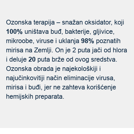
Ozonska terapija – snažan oksidator, koji
100%
uništava buđ, bakterije, gljivice,
98%
mikroobe, viruse i uklanja
poznatih
mirisa na Zemlji. On je
2 puta jači od hlora
20
i deluje
puta brže od ovog sredstva.
Ozonska obrada je najekološkiji i
najučinkovitiji način eliminacije virusa,
mirisa i buđi, jer ne zahteva korišćenje
hemijskih preparata.