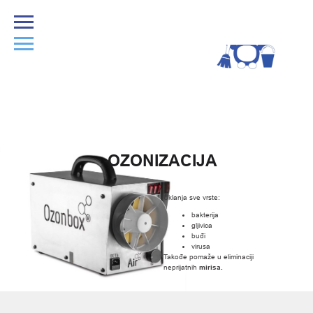
OZONIZACIJA
Uklanja sve vrste:
bakterija
gljivica
buđi
virusa
Takođe pomaže u eliminaciji
neprijatnih
mirisa.