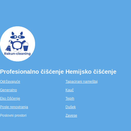
Profesionalno čišćenje
Hemijsko čišćenje
Održavajuće
Tapacirani nameštaj
Generalno
Kauč
Eko čišćenje
Tepih
Posle renoviranja
Dušek
Poslovni prostori
Zavese